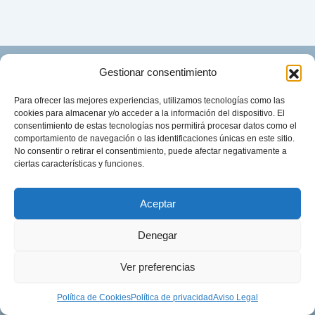
Gestionar consentimiento
Para ofrecer las mejores experiencias, utilizamos tecnologías como las
cookies para almacenar y/o acceder a la información del dispositivo. El
consentimiento de estas tecnologías nos permitirá procesar datos como el
comportamiento de navegación o las identificaciones únicas en este sitio.
No consentir o retirar el consentimiento, puede afectar negativamente a
C/Alcalde Burriel, 3 50005 Zaragoza (Spain)
ciertas características y funciones.
+34 976 343 554
info@laboratoriospraxis.com
Aceptar
Denegar
¿Quieres distribuir nuestros productos?
Ver preferencias
Política de Cookies
Política de privacidad
Aviso Legal